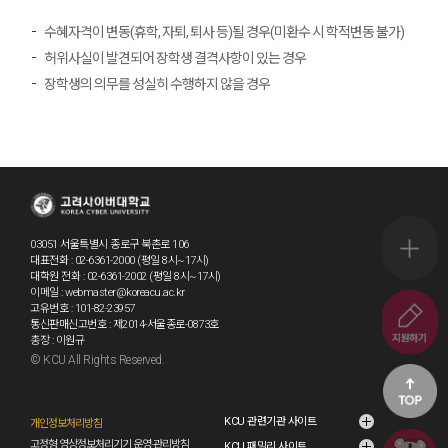
수혜자격이 변동(휴학, 자퇴, 퇴사 등)될 경우(미환수 시 학적변동 불가)
허위사실이 발견되어 장학생 결격사항이 있는 경우
장학생의 의무를 성실히 수행하지 않을 경우
03051 서울특별시 종로구 북촌로 106
퀵메뉴 
대표전화 : 02-6361-2000 (평일 8시~17시)
대학원 전화 : 02-6361-2002 (평일 8시~17시)
이메일 : webmaster@koreacu.ac.kr
고유번호 : 101-82-23957
~8.20.(
통신판매신고번호 : 제2014-서울종로-0873호
총장 : 이원규
© KCU All Rights Reserved.
go2
KCU 관련기관 사이트
개인정보처리방침
고정형 영상정보처리기기 운영·관리방침
KCU 패밀리 사이트