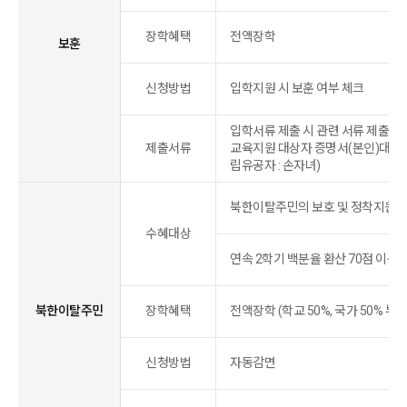
장학혜택
전액장학
보훈
신청방법
입학지원 시 보훈 여부 체크
입학서류 제출 시 관련 서류 제출
제출서류
교육지원 대상자 증명서(본인)대학수
립유공자 : 손자녀)
북한이탈주민의 보호 및 정착지원에
수혜대상
연속 2학기 백분율 환산 70점 이상
북한이탈주민
장학혜택
전액장학 (학교 50%, 국가 50% 부담
신청방법
자동감면