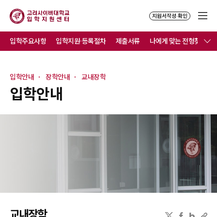
지원서작성·확인
입학주요사항
입학지원·등록절차
제출서류
나에게 맞는 전형찾기
입학안내
장학안내
교내장학
입학안내
교내장학