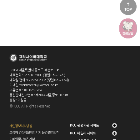
코호에게 
03051 서울특별시 종로구 북촌로 106
대표전화 : 02-6361-2000 (평일 8시~17시)
대학원 전화 : 02-6361-2002 (평일 8시~17시)
이메일 : webmaster@koreacu.ac.kr
고유번호 : 101-82-23957
통신판매신고번호 : 제2014-서울종로-0873호
총장 : 이원규
© KCU All Rights Reserved.
go3
KCU 관련기관 사이트
개인정보처리방침
고정형 영상정보처리기기 운영·관리방침
KCU 패밀리 사이트
이메일무단수집거부