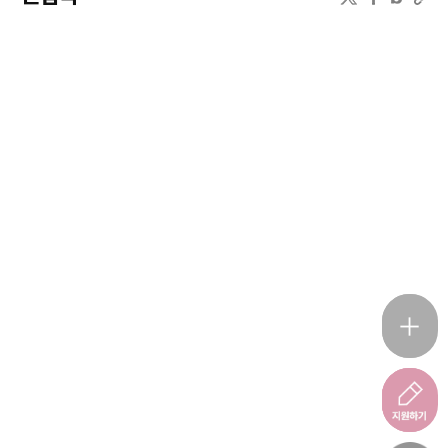
퀵메뉴 
~8.20.(