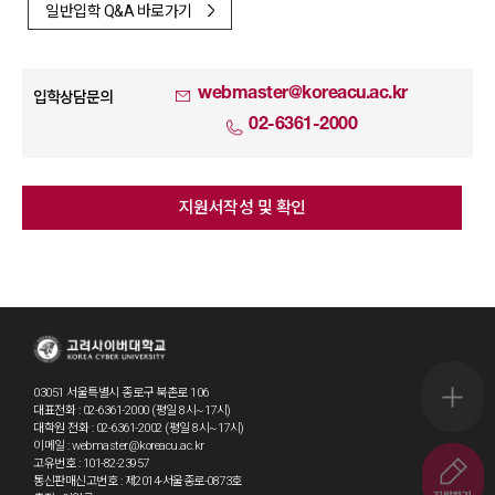
일반입학 Q&A 바로가기
webmaster@koreacu.ac.kr
입학상담문의
02-6361-2000
지원서작성 및 확인
03051 서울특별시 종로구 북촌로 106
퀵메뉴 
대표전화 : 02-6361-2000 (평일 8시~17시)
대학원 전화 : 02-6361-2002 (평일 8시~17시)
이메일 : webmaster@koreacu.ac.kr
고유번호 : 101-82-23957
~8.20.(
통신판매신고번호 : 제2014-서울종로-0873호