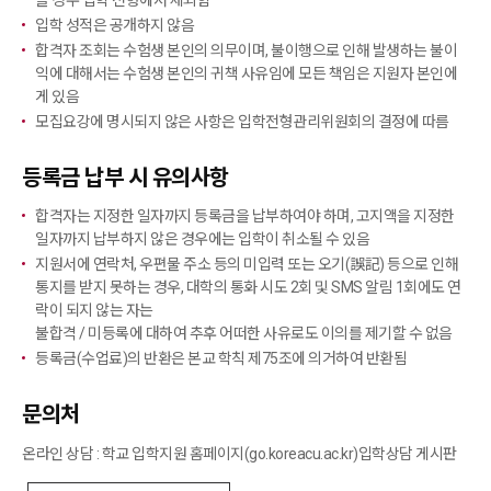
을 경우 입학 전형에서 제외함
입학 성적은 공개하지 않음
합격자 조회는 수험생 본인의 의무이며, 불이행으로 인해 발생하는 불이
익에 대해서는 수험생 본인의 귀책 사유임에 모든 책임은 지원자 본인에
게 있음
모집요강에 명시되지 않은 사항은 입학전형관리위원회의 결정에 따름
등록금 납부 시 유의사항
합격자는 지정한 일자까지 등록금을 납부하여야 하며, 고지액을 지정한
일자까지 납부하지 않은 경우에는 입학이 취소될 수 있음
지원서에 연락처, 우편물 주소 등의 미입력 또는 오기(誤記) 등으로 인해
통지를 받지 못하는 경우, 대학의 통화 시도 2회 및 SMS 알림 1회에도 연
락이 되지 않는 자는
불합격 / 미등록에 대하여 추후 어떠한 사유로도 이의를 제기할 수 없음
등록금(수업료)의 반환은 본교 학칙 제75조에 의거하여 반환됨
문의처
온라인 상담 : 학교 입학지원 홈페이지(
go.koreacu.ac.kr
)입학상담 게시판