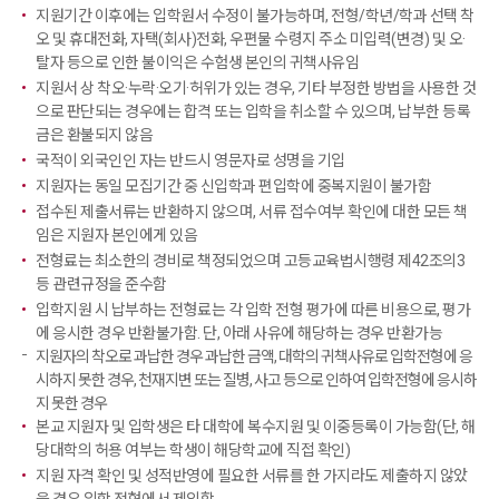
지원기간 이후에는 입학원서 수정이 불가능하며, 전형/학년/학과 선택 착
오 및 휴대전화, 자택(회사)전화, 우편물 수령지 주소 미입력(변경) 및 오·
탈자 등으로 인한 불이익은 수험생 본인의 귀책사유임
지원서 상 착오·누락·오기·허위가 있는 경우, 기타 부정한 방법을 사용한 것
으로 판단되는 경우에는 합격 또는 입학을 취소할 수 있으며, 납부한 등록
금은 환불되지 않음
국적이 외국인인 자는 반드시 영문자로 성명을 기입
지원자는 동일 모집기간 중 신입학과 편입학에 중복지원이 불가함
접수된 제출서류는 반환하지 않으며, 서류 접수여부 확인에 대한 모든 책
임은 지원자 본인에게 있음
전형료는 최소한의 경비로 책정되었으며 고등교육법시행령 제42조의3
등 관련규정을 준수함
입학지원 시 납부하는 전형료는 각 입학 전형 평가에 따른 비용으로, 평가
에 응시한 경우 반환불가함. 단, 아래 사유에 해당하는 경우 반환가능
지원자의 착오로 과납한 경우 과납한 금액, 대학의 귀책사유로 입학전형에 응
시하지 못한 경우, 천재지변 또는 질병, 사고 등으로 인하여 입학전형에 응시하
지 못한 경우
본교 지원자 및 입학생은 타 대학에 복수지원 및 이중등록이 가능함(단, 해
당대학의 허용 여부는 학생이 해당학교에 직접 확인)
지원 자격 확인 및 성적반영에 필요한 서류를 한 가지라도 제출하지 않았