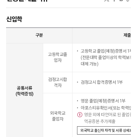
신입학
구분
제출서
고등학교 졸업(예정)증명서 1부
고등학교졸
(전문대학 졸업이상의 학력보유
업자
대체 가능)
검정고시합
검정고시 합격증명서 1부
격자
공통서류
(학력증빙)
영문 졸업(예정)증명서 1부
아포스티유확인서(또는 학력인정확
외국학교
영문 외에 타언어로 된 졸업증
졸업자
역공증본 추가제출
외국학교 출신자 자격 및 서류 상세보기