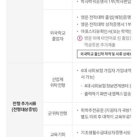
학사학위증명서 1부(학사편입학 
영문 전적대학 졸업(예정)증명서 
영문 전적대학 성적증명서 1부
아포스티유확인서(또는 학력인정확
외국학교
영문 외에 타언어로 된 졸업증
졸업자
역공증본 추가제출
외국학교 출신자 자격 및 서류 상세보기
4대 사회보험 가입자 가입내역 
서 가능)
산업체
위탁전형
4대 사회보험 정보연계센터 :
http
출력하기 화면 내 웹팩스 발송 가
전형 추가서류
(전형대상증빙)
취학추천공문 (지원자가 국방부 
군위탁전형
별도 의뢰 후 대학이 교육부로부터
기초생활수급대상자증명서또는 
교육기회