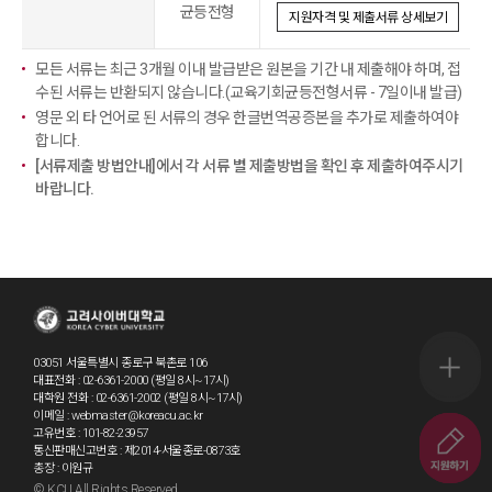
균등전형
지원자격 및 제출서류 상세보기
모든 서류는 최근 3개월 이내 발급받은 원본을 기간 내 제출해야 하며, 접
수된 서류는 반환되지 않습니다.(교육기회균등전형서류 - 7일이내 발급)
영문 외 타 언어로 된 서류의 경우 한글번역공증본을 추가로 제출하여야
합니다.
[서류제출 방법안내]에서 각 서류 별 제출방법을 확인 후 제출하여주시기
바랍니다.
03051 서울특별시 종로구 북촌로 106
퀵메뉴 
대표전화 : 02-6361-2000 (평일 8시~17시)
대학원 전화 : 02-6361-2002 (평일 8시~17시)
이메일 : webmaster@koreacu.ac.kr
고유번호 : 101-82-23957
~8.20.(
통신판매신고번호 : 제2014-서울종로-0873호
총장 : 이원규
© KCU All Rights Reserved.