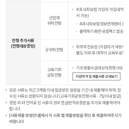
4대 사회보험 가입자 가입내역 
서 가능)
산업체
위탁전형
4대 사회보험 정보연계센터 :
http
출력하기 화면 내 웹팩스 발송 가
전형 추가서류
(전형대상증빙)
취학추천공문 (지원자가 국방부 
군위탁전형
별도 의뢰 후 대학이 교육부로부터
기초생활수급대상자증명서또는 
교육기회
균등전형
지원자격 및 제출서류 상세보기
모든 서류는 최근 3개월 이내 발급받은 원본을 기간 내 제출해야 하며, 접
수된 서류는 반환되지 않습니다.(교육기회균등전형서류 - 7일이내 발급)
영문 외 타 언어로 된 서류의 경우 한글번역공증본을 추가로 제출하여야
합니다.
[서류제출 방법안내]에서 각 서류 별 제출방법을 확인 후 제출하여주시기
바랍니다.