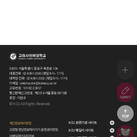
03051 서울특별시 종로구 북촌로 106
퀵메뉴 
대표전화 : 02-6361-2000 (평일 8시~17시)
대학원 전화 : 02-6361-2002 (평일 8시~17시)
이메일 : webmaster@koreacu.ac.kr
고유번호 : 101-82-23957
~8.20.(
통신판매신고번호 : 제2014-서울종로-0873호
총장 : 이원규
© KCU All Rights Reserved.
go2
KCU 관련기관 사이트
개인정보처리방침
고정형 영상정보처리기기 운영·관리방침
KCU 패밀리 사이트
코호에게 
이메일무단수집거부