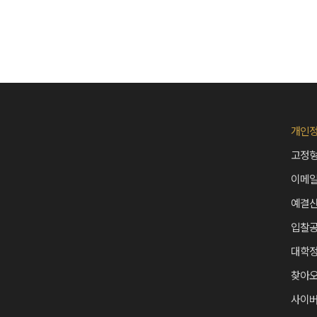
개인
고정형
이메
예결
입찰
Top
대학정
찾아
사이