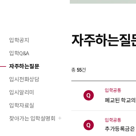
자주하는질
입학공지
X(트위터)
페이스북
네이버블로그
URL 복사
프린트
입학Q&A
자주하는질문
총
55
건
입시전화상담
입학공통
입시알리미
[질문]
폐교된 학교의
입학자료실
찾아가는 입학설명회
입학공통
[질문]
추가등록금은