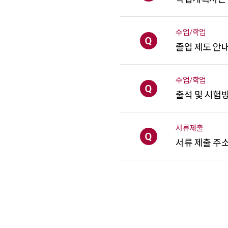
수업/학업
[질문]
졸업 제도 안
수업/학업
[질문]
출석 및 시험
서류제출
[질문]
서류 제출 주
처음
이전
다음
끝